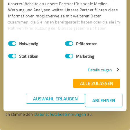
unserer Website an unsere Partner für soziale Medien,
Werbung und Analysen weiter. Unsere Partner führen diese
Informationen möglicherweise mit weiteren Daten
zusammen, die Sie ihnen bereitgestellt haben oder die sie im
Rahmen Ihrer Nutzung der Dienste gesammelt haben.
Einwilligungsauswahl
Impressum
|
Datenschutzbestimmungen
Notwendig
Präferenzen
Statistiken
Marketing
Details zeigen
ALLE ZULASSEN
Bitte um Rückruf
* Erforderliche Angaben
AUSWAHL ERLAUBEN
ABLEHNEN
Nachricht senden
Ich stimme den
Datenschutzbestimmungen
zu.