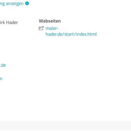
ng anzeigen
Webseiten
irk Hader
maler-
hader.de/start/index.html
.de
en