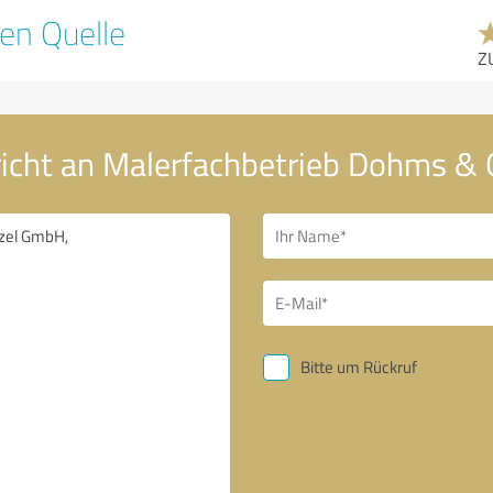
en Quelle
Z
richt an Malerfachbetrieb Dohms &
Bitte um Rückruf