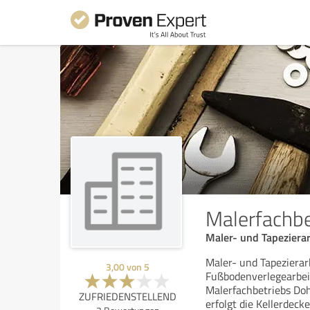
Malerfachb
Maler- und Tapeziera
Maler- und Tapezierar
3,00
von
5
Fußbodenverlegearbei
Malerfachbetriebs Do
ZUFRIEDENSTELLEND
erfolgt die Kellerde