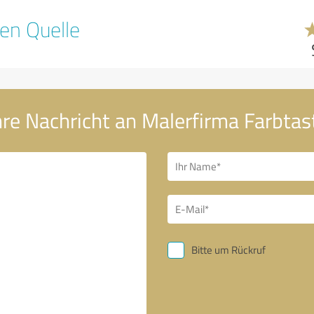
en Quelle
re Nachricht an Malerfirma Farbtas
Bitte um Rückruf