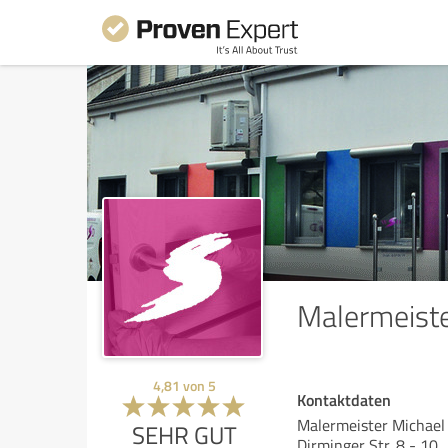
Malermeist
4,81
von
5
Kontaktdaten
Malermeister Michae
SEHR GUT
Dirminger Str. 8 - 10