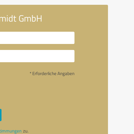
chmidt GmbH
* Erforderliche Angaben
stimmungen
zu.