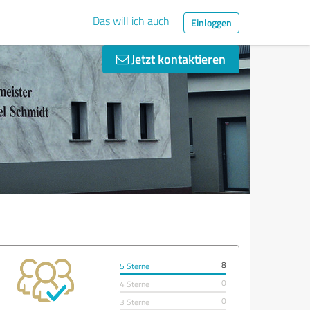
Das will ich auch
Einloggen
Jetzt kontaktieren
8
5 Sterne
0
4 Sterne
0
3 Sterne