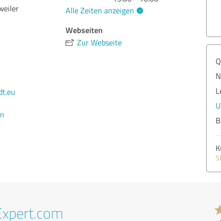
weiler
Alle Zeiten anzeigen
Webseiten
Zur Webseite
Q
N
L
t.eu
U
en
B
K
S
Expert.com