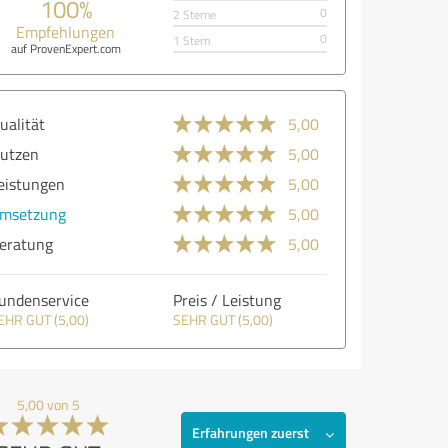
100%
0
2 Sterne
Empfehlungen
0
1 Stern
auf ProvenExpert.com
ualität
5,00
utzen
5,00
eistungen
5,00
msetzung
5,00
eratung
5,00
undenservice
Preis / Leistung
EHR GUT (5,00)
SEHR GUT (5,00)
5,00 von 5
Erfahrungen zuerst