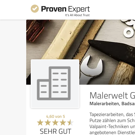
Malerwelt
Malerarbeiten, Bads
Tapezierarbeiten, da
4,60
von
5
Putze zählen zum Sc
Valpaint-Techniken un
SEHR GUT
angebotenen Dienstle