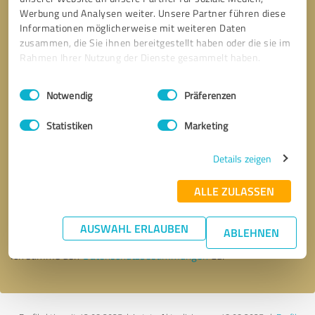
Werbung und Analysen weiter. Unsere Partner führen diese
Informationen möglicherweise mit weiteren Daten
zusammen, die Sie ihnen bereitgestellt haben oder die sie im
Rahmen Ihrer Nutzung der Dienste gesammelt haben.
Einwilligungsauswahl
Impressum
|
Datenschutzbestimmungen
Notwendig
Präferenzen
Statistiken
Marketing
Details zeigen
Bitte um Rückruf
* Erforderliche Angaben
ALLE ZULASSEN
Nachricht senden
AUSWAHL ERLAUBEN
ABLEHNEN
Ich stimme den
Datenschutzbestimmungen
zu.