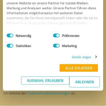
unserer Website an unsere Partner für soziale Medien,
Werbung und Analysen weiter. Unsere Partner führen diese
Informationen möglicherweise mit weiteren Daten
zusammen, die Sie ihnen bereitgestellt haben oder die sie im
Rahmen Ihrer Nutzung der Dienste gesammelt haben.
Einwilligungsauswahl
Impressum
|
Datenschutzbestimmungen
Notwendig
Präferenzen
Statistiken
Marketing
Details zeigen
ALLE ZULASSEN
Bitte um Rückruf
* Erforderliche Angaben
AUSWAHL ERLAUBEN
ABLEHNEN
Nachricht senden
Ich stimme den
Datenschutzbestimmungen
zu.