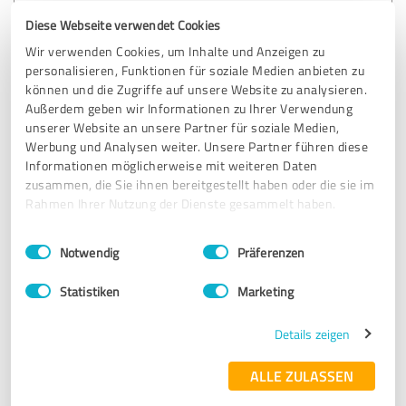
5,00 von 5
Diese Webseite verwendet Cookies
Wir verwenden Cookies, um Inhalte und Anzeigen zu
SEHR GUT
Empfehlung
personalisieren, Funktionen für soziale Medien anbieten zu
können und die Zugriffe auf unsere Website zu analysieren.
Außerdem geben wir Informationen zu Ihrer Verwendung
Marina ist eine liebenswerte und sehr professionelle
unserer Website an unsere Partner für soziale Medien,
Webdesignerin.
Werbung und Analysen weiter. Unsere Partner führen diese
Ich habe wirklich lange nach jemanden gesucht, die
Informationen möglicherweise mit weiteren Daten
versteht was mir wichtig ist und meine Webseite so
zusammen, die Sie ihnen bereitgestellt haben oder die sie im
erstellen kann wie ich bin. In meinem Beruf ist es sehr
Rahmen Ihrer Nutzung der Dienste gesammelt haben.
wichtig, dass der richtige und echte Eindruck von mir
übermittelt wird. Marina hat genau das geschafft und ich
Einwilligungsauswahl
Impressum
|
Datenschutzbestimmungen
bekomme soviel tolles Feedback wie schön meine neue
Notwendig
Präferenzen
Webseite ist.
Es klappt so gut, dass mich Marina in den nächsten Jahren
Statistiken
Marketing
weiter unterstützen wird.
Also ich empfehle Marina aus vollem Herzen zu 100%
Details zeigen
weiter ☺️
ALLE ZULASSEN