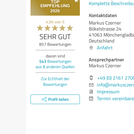
Komplette Beschreibu
Kontaktdaten
4,94
von
5
Markus Czerner
Bökelstrasse 24
SEHR GUT
41063 Mönchengladb
Deutschland
857
Bewertungen
Anfahrt
davon sind
Ansprechpartner
543
Bewertungen
Markus Czerner
aus
5
anderen Quellen
+49 (0) 2161 27
Zur Echtheit der
Bewertungen
info@markusczern
Impressum
Termin vereinbar
Profil teilen