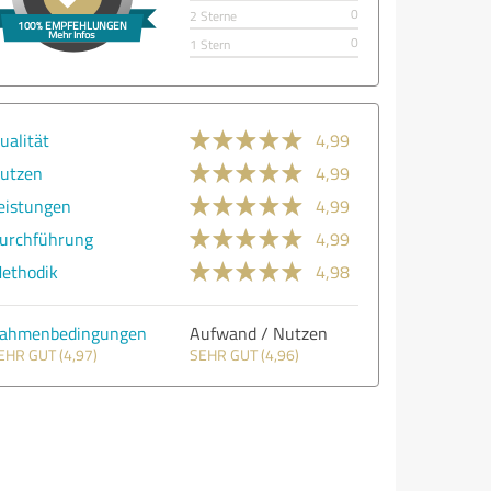
0
2 Sterne
0
1 Stern
ualität
4,99
utzen
4,99
eistungen
4,99
urchführung
4,99
ethodik
4,98
ahmenbedingungen
Aufwand / Nutzen
EHR GUT (4,97)
SEHR GUT (4,96)