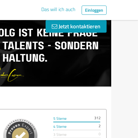
Das will ich auch
Einloggen
Jetzt kontaktieren
312
5 Sterne
2
4 Sterne
0
3 Sterne