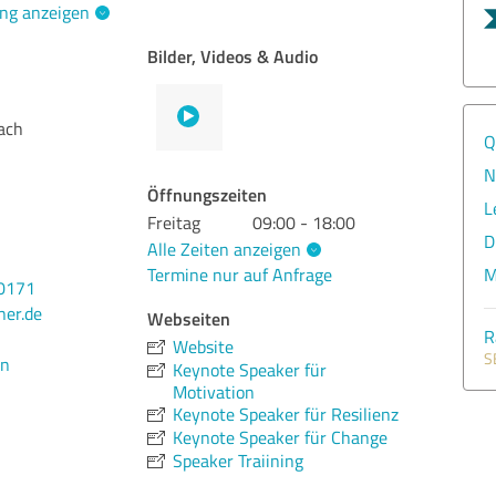
ng anzeigen
Bilder, Videos & Audio
ach
Q
N
Öffnungszeiten
L
Freitag
09:00 - 18:00
D
Alle Zeiten anzeigen
Termine nur auf Anfrage
M
00171
er.de
Webseiten
R
Website
S
en
Keynote Speaker für
Motivation
Keynote Speaker für Resilienz
Keynote Speaker für Change
Speaker Traiining