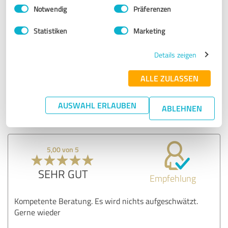
Einwilligungsauswahl
Impressum
|
Datenschutzbestimmungen
Notwendig
Präferenzen
Ansprechpartner. Er agiert stets äußerst zuverlässig,
innovativ und Service wird großgeschrieben. Fazit: Absolut
Statistiken
Marketing
empfehlenswert.
Details zeigen
Erfahrungsbericht & Bewertung zu:
ALLE ZULASSEN
Markus Posniak Finanzplanung
Bewertungen
AUSWAHL ERLAUBEN
ABLEHNEN
14.03.2022
Katharina R.
5,00 von 5
SEHR GUT
Empfehlung
Kompetente Beratung. Es wird nichts aufgeschwätzt.
Gerne wieder