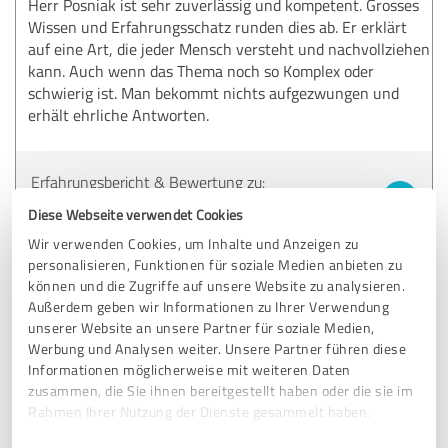
Herr Posniak ist sehr zuverlässig und kompetent. Grosses
Wissen und Erfahrungsschatz runden dies ab. Er erklärt
auf eine Art, die jeder Mensch versteht und nachvollziehen
kann. Auch wenn das Thema noch so Komplex oder
schwierig ist. Man bekommt nichts aufgezwungen und
erhält ehrliche Antworten.
Erfahrungsbericht & Bewertung zu:
Markus Posniak Finanzplanung
Diese Webseite verwendet Cookies
Bewertungen
Wir verwenden Cookies, um Inhalte und Anzeigen zu
personalisieren, Funktionen für soziale Medien anbieten zu
25.05.2022
Nicole B.
können und die Zugriffe auf unsere Website zu analysieren.
Außerdem geben wir Informationen zu Ihrer Verwendung
unserer Website an unsere Partner für soziale Medien,
5,00 von 5
Werbung und Analysen weiter. Unsere Partner führen diese
Informationen möglicherweise mit weiteren Daten
SEHR GUT
zusammen, die Sie ihnen bereitgestellt haben oder die sie im
Empfehlung
Rahmen Ihrer Nutzung der Dienste gesammelt haben.
Herr Posniak ist ein durch und durch kompetenter