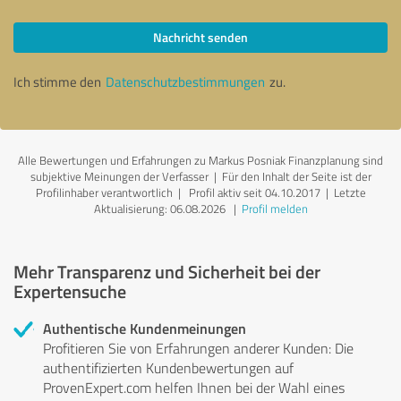
Nachricht senden
Ich stimme den
Datenschutzbestimmungen
zu.
Alle Bewertungen und Erfahrungen zu Markus Posniak Finanzplanung sind
subjektive Meinungen der Verfasser | Für den Inhalt der Seite ist der
Profilinhaber verantwortlich
| Profil aktiv seit 04.10.2017 |
Letzte
Aktualisierung: 06.08.2026
|
Profil melden
Mehr Transparenz und Sicherheit bei der
Expertensuche
Authentische Kundenmeinungen
Profitieren Sie von Erfahrungen anderer Kunden: Die
authentifizierten Kundenbewertungen auf
ProvenExpert.com helfen Ihnen bei der Wahl eines