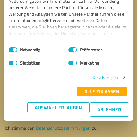
Außerdem geben wir Informationen zu Ihrer Verwendung
unserer Website an unsere Partner für soziale Medien,
Werbung und Analysen weiter. Unsere Partner führen diese
Informationen möglicherweise mit weiteren Daten
zusammen, die Sie ihnen bereitgestellt haben oder die sie im
Rahmen Ihrer Nutzung der Dienste gesammelt haben.
Einwilligungsauswahl
Impressum
|
Datenschutzbestimmungen
Notwendig
Präferenzen
Statistiken
Marketing
Details zeigen
ALLE ZULASSEN
Bitte um Rückruf
* Erforderliche Angaben
AUSWAHL ERLAUBEN
ABLEHNEN
Nachricht senden
Ich stimme den
Datenschutzbestimmungen
zu.