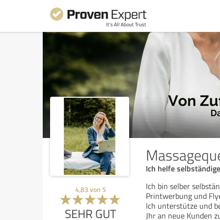
Massageque
Ich helfe selbständi
Ich bin selber selbst
4,83
von
5
Printwerbung und Fly
Ich unterstütze und b
SEHR GUT
Jhr an neue Kunden 