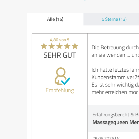
Alle (15)
5 Sterne (13)
4,80 von 5
Die Betreuung durch 
SEHR GUT
an sie wenden.... und
Ich hatte letztes J
Kundenstamm ver7fa
Es ist sehr wichtig 
Empfehlung
mehr erreichen möc
Erfahrungsbericht & B
Massagequeen Men
29.05.2026
V.