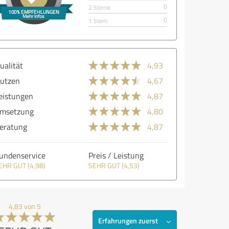
0
2 Sterne
0
1 Stern
ualität
4,93
utzen
4,67
eistungen
4,87
msetzung
4,80
eratung
4,87
undenservice
Preis / Leistung
EHR GUT (4,98)
SEHR GUT (4,53)
4,83 von 5
Erfahrungen zuerst