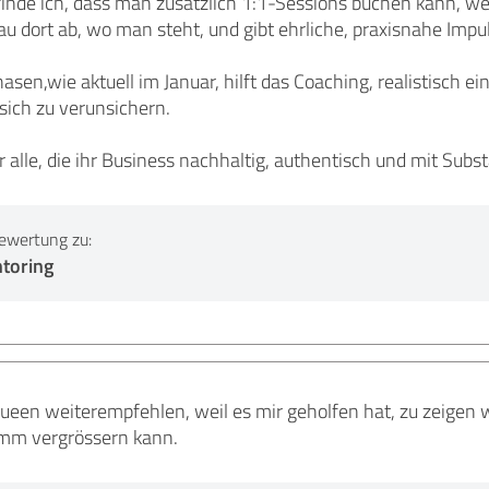
finde ich, dass man zusätzlich 1:1-Sessions buchen kann, w
u dort ab, wo man steht, und gibt ehrliche, praxisnahe Impu
asen,wie aktuell im Januar, hilft das Coaching, realistisch 
 sich zu verunsichern.
 alle, die ihr Business nachhaltig, authentisch und mit Subs
ewertung zu:
toring
een weiterempfehlen, weil es mir geholfen hat, zu zeigen 
mm vergrössern kann.