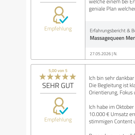
welche einem bei Erf
geniale Plan welche
Empfehlung
Erfahrungsbericht & B
Massagequeen Men
27.05.2026
N.
5,00 von 5
Ich bin sehr dankbar
SEHR GUT
Die Begleitung ist kl
Orientierung, Fokus 
Ich habe im Oktober
10.000 € Umsatz err
Empfehlung
stimmigen Content u