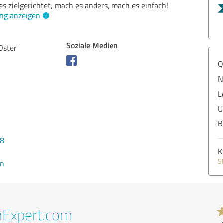
s zielgerichtet, mach es anders, mach es einfach!
ng anzeigen
Soziale Medien
Oster
Q
N
L
U
B
08
K
S
en
nExpert.com