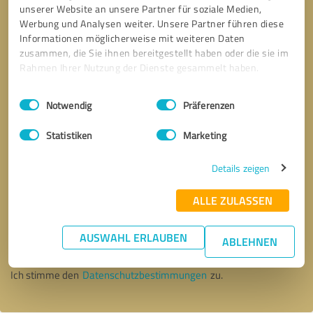
unserer Website an unsere Partner für soziale Medien,
Werbung und Analysen weiter. Unsere Partner führen diese
Informationen möglicherweise mit weiteren Daten
zusammen, die Sie ihnen bereitgestellt haben oder die sie im
Rahmen Ihrer Nutzung der Dienste gesammelt haben.
Einwilligungsauswahl
Impressum
|
Datenschutzbestimmungen
Notwendig
Präferenzen
Statistiken
Marketing
Details zeigen
ALLE ZULASSEN
Bitte um Rückruf
* Erforderliche Angaben
AUSWAHL ERLAUBEN
ABLEHNEN
Nachricht senden
Ich stimme den
Datenschutzbestimmungen
zu.