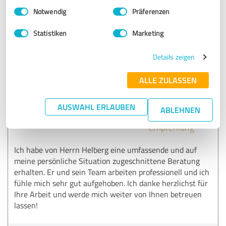
Einwilligungsauswahl
Impressum
|
Datenschutzbestimmungen
Notwendig
Präferenzen
Kommentar von Matthias Helberg
Statistiken
Marketing
Versicherungsmakler e.K.:
Besten Dank für die 5 Sterne! Ja - genau das ist unser
Details zeigen
Ziel: Schutz, auf den man sich verlassen kann.
ALLE ZULASSEN
5,00 von 5
AUSWAHL ERLAUBEN
ABLEHNEN
SEHR GUT
Empfehlung
Ich habe von Herrn Helberg eine umfassende und auf
meine persönliche Situation zugeschnittene Beratung
erhalten. Er und sein Team arbeiten professionell und ich
fühle mich sehr gut aufgehoben. Ich danke herzlichst für
Ihre Arbeit und werde mich weiter von Ihnen betreuen
lassen!