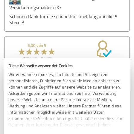
Versicherungsmakler e.K.:
Schönen Dank für die schöne Rückmeldung und die 5
Sterne!
5,00 von 5
SEHR GUT
Empfehlung
Diese Webseite verwendet Cookies
Wir verwenden Cookies, um Inhalte und Anzeigen zu
Herr Helberg berät kompetent und beantwortet die
personalisieren, Funktionen für soziale Medien anbieten zu
Gesundheitsfragen der Versicherer ausführlich, damit es im
können und die Zugriffe auf unsere Website zu analysieren.
Schadensfall keine Probleme gibt.
Außerdem geben wir Informationen zu Ihrer Verwendung
unserer Website an unsere Partner für soziale Medien,
Werbung und Analysen weiter. Unsere Partner führen diese
Erfahrungsbericht & Bewertung zu:
Informationen möglicherweise mit weiteren Daten
Matthias Helberg Versicherungsmakler e.K.
zusammen, die Sie ihnen bereitgestellt haben oder die sie im
Rahmen Ihrer Nutzung der Dienste gesammelt haben.
16.11.2025
M.