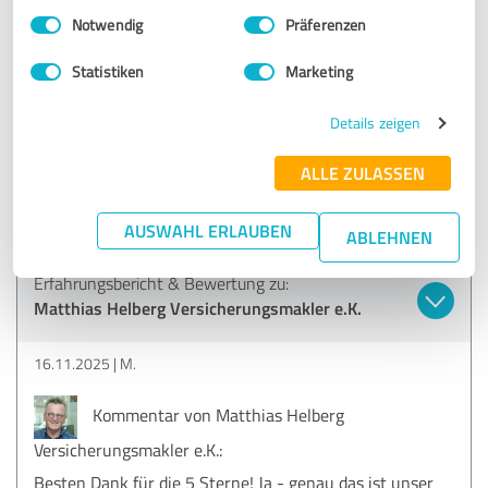
Einwilligungsauswahl
Impressum
|
Datenschutzbestimmungen
Notwendig
Präferenzen
5,00 von 5
Statistiken
Marketing
SEHR GUT
Empfehlung
Details zeigen
Herr Helberg berät kompetent und beantwortet die
ALLE ZULASSEN
Gesundheitsfragen der Versicherer ausführlich, damit es im
Schadensfall keine Probleme gibt.
AUSWAHL ERLAUBEN
ABLEHNEN
Erfahrungsbericht & Bewertung zu:
Matthias Helberg Versicherungsmakler e.K.
16.11.2025
M.
Kommentar von Matthias Helberg
Versicherungsmakler e.K.:
Besten Dank für die 5 Sterne! Ja - genau das ist unser