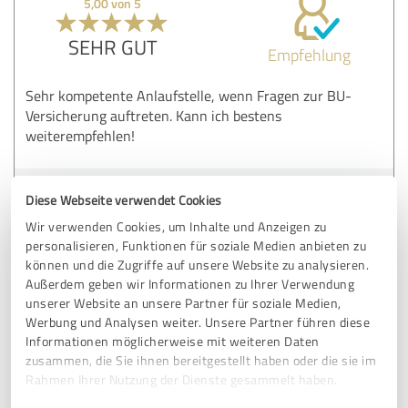
5,00 von 5
SEHR GUT
Empfehlung
Sehr kompetente Anlaufstelle, wenn Fragen zur BU-
Versicherung auftreten. Kann ich bestens
weiterempfehlen!
Erfahrungsbericht & Bewertung zu:
Diese Webseite verwendet Cookies
Matthias Helberg Versicherungsmakler e.K.
Wir verwenden Cookies, um Inhalte und Anzeigen zu
personalisieren, Funktionen für soziale Medien anbieten zu
19.11.2025
Anonym
können und die Zugriffe auf unsere Website zu analysieren.
Außerdem geben wir Informationen zu Ihrer Verwendung
unserer Website an unsere Partner für soziale Medien,
Kommentar von Matthias Helberg
Werbung und Analysen weiter. Unsere Partner führen diese
Versicherungsmakler e.K.:
Informationen möglicherweise mit weiteren Daten
zusammen, die Sie ihnen bereitgestellt haben oder die sie im
Schönen Dank für die schöne Rückmeldung und die 5
Rahmen Ihrer Nutzung der Dienste gesammelt haben.
Sterne!