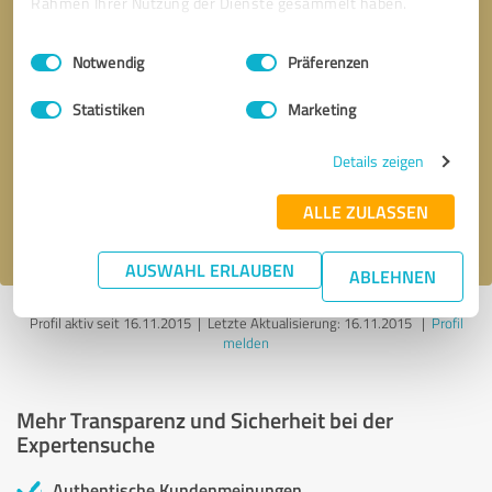
Rahmen Ihrer Nutzung der Dienste gesammelt haben.
Einwilligungsauswahl
Impressum
|
Datenschutzbestimmungen
Notwendig
Präferenzen
Statistiken
Marketing
Bitte um Rückruf
* Erforderliche Angaben
Details zeigen
Nachricht senden
ALLE ZULASSEN
Ich stimme den
Datenschutzbestimmungen
zu.
AUSWAHL ERLAUBEN
ABLEHNEN
Profil aktiv seit 16.11.2015 |
Letzte Aktualisierung: 16.11.2015
|
Profil
melden
Mehr Transparenz und Sicherheit bei der
Expertensuche
Authentische Kundenmeinungen