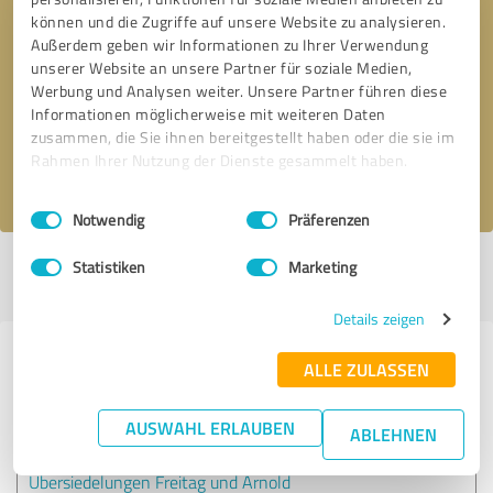
können und die Zugriffe auf unsere Website zu analysieren.
Außerdem geben wir Informationen zu Ihrer Verwendung
Bitte um Rückruf
* Erforderliche Angaben
unserer Website an unsere Partner für soziale Medien,
Werbung und Analysen weiter. Unsere Partner führen diese
Informationen möglicherweise mit weiteren Daten
Nachricht senden
zusammen, die Sie ihnen bereitgestellt haben oder die sie im
Rahmen Ihrer Nutzung der Dienste gesammelt haben.
Ich stimme den
Datenschutzbestimmungen
zu.
Einwilligungsauswahl
Impressum
|
Datenschutzbestimmungen
Notwendig
Präferenzen
Statistiken
Marketing
Profil aktiv seit 22.06.2022 |
Letzte Aktualisierung: 26.10.2024
|
Profil
melden
Details zeigen
Erfahrungen zu weiteren
ALLE ZULASSEN
Anbietern aus dem Bereich
Dienstleistungen
AUSWAHL ERLAUBEN
ABLEHNEN
Übersiedelungen Freitag und Arnold