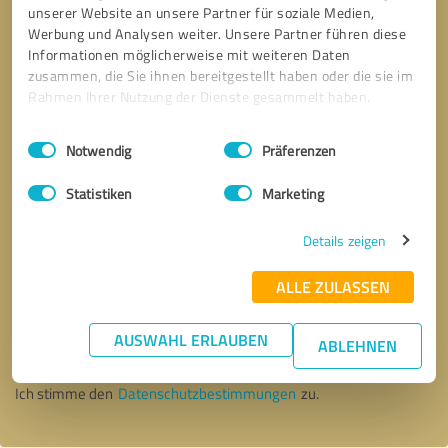
unserer Website an unsere Partner für soziale Medien,
Werbung und Analysen weiter. Unsere Partner führen diese
Informationen möglicherweise mit weiteren Daten
zusammen, die Sie ihnen bereitgestellt haben oder die sie im
Rahmen Ihrer Nutzung der Dienste gesammelt haben.
Einwilligungsauswahl
Impressum
|
Datenschutzbestimmungen
Notwendig
Präferenzen
Statistiken
Marketing
Details zeigen
ALLE ZULASSEN
Bitte um Rückruf
* Erforderliche Angaben
AUSWAHL ERLAUBEN
ABLEHNEN
Nachricht senden
Ich stimme den
Datenschutzbestimmungen
zu.