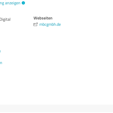
ng anzeigen
Webseiten
igital
mbcgmbh.de
e
en