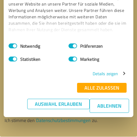
unserer Website an unsere Partner für soziale Medien,
Werbung und Analysen weiter. Unsere Partner führen diese
Informationen möglicherweise mit weiteren Daten
zusammen, die Sie ihnen bereitgestellt haben oder die sie im
Rahmen Ihrer Nutzung der Dienste gesammelt haben.
Einwilligungsauswahl
Impressum
|
Datenschutzbestimmungen
Notwendig
Präferenzen
Statistiken
Marketing
Details zeigen
ALLE ZULASSEN
Bitte um Rückruf
* Erforderliche Angaben
AUSWAHL ERLAUBEN
ABLEHNEN
Nachricht senden
Ich stimme den
Datenschutzbestimmungen
zu.