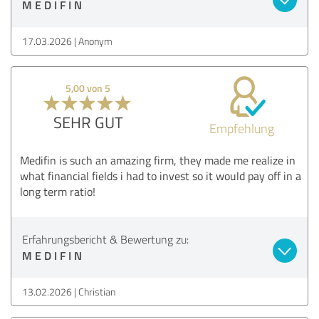
M E D I F I N
17.03.2026
Anonym
5,00 von 5
SEHR GUT
Empfehlung
Medifin is such an amazing firm, they made me realize in
what financial fields i had to invest so it would pay off in a
long term ratio!
Erfahrungsbericht & Bewertung zu:
M E D I F I N
13.02.2026
Christian