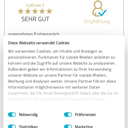
5,00 von 5
SEHR GUT
Empfehlung
angenehmes Erstgespräch
Diese Webseite verwendet Cookies
Wir verwenden Cookies, um Inhalte und Anzeigen zu
Erfahrungsbericht & Bewertung zu:
personalisieren, Funktionen für soziale Medien anbieten zu
M E D I F I N
können und die Zugriffe auf unsere Website zu analysieren.
Außerdem geben wir Informationen zu Ihrer Verwendung
11.01.2024
Anonym
unserer Website an unsere Partner für soziale Medien,
Werbung und Analysen weiter. Unsere Partner führen diese
Informationen möglicherweise mit weiteren Daten
4,40 von 5
zusammen, die Sie ihnen bereitgestellt haben oder die sie im
Rahmen Ihrer Nutzung der Dienste gesammelt haben.
GUT
Empfehlung
Einwilligungsauswahl
Impressum
|
Datenschutzbestimmungen
Notwendig
Präferenzen
Gespräch auf sehr persönlicher Ebene (positiv), oft
Statistiken
Marketing