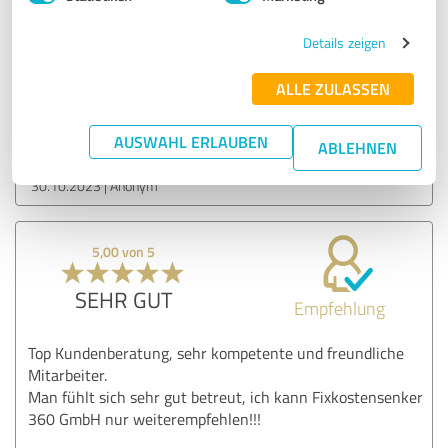
schwierig klare Antworten auf Fragen zu bekommen die
mMn fast eine ja/nein Frage waren, aber dafür gute und
Details zeigen
ausführliche Erklärungen
ALLE ZULASSEN
Erfahrungsbericht & Bewertung zu:
M E D I F I N
AUSWAHL ERLAUBEN
ABLEHNEN
30.10.2023
Anonym
5,00 von 5
SEHR GUT
Empfehlung
Top Kundenberatung, sehr kompetente und freundliche
Mitarbeiter.
Man fühlt sich sehr gut betreut, ich kann Fixkostensenker
360 GmbH nur weiterempfehlen!!!