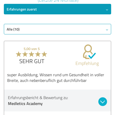
Erfahrungen zuerst
SEHR GUT
Empfehlung
Qualität
Nutzen
Alle (10)
Leistungen
Durchführung
5,00 von 5
Methodik
SEHR GUT
Empfehlung
Bewertung anzeigen
super Ausbildung, Wissen rund um Gesundheit in voller
Breite, auch nebenberuflich gut durchführbar
Erfahrungsbericht & Bewertung zu:
Medletics Academy