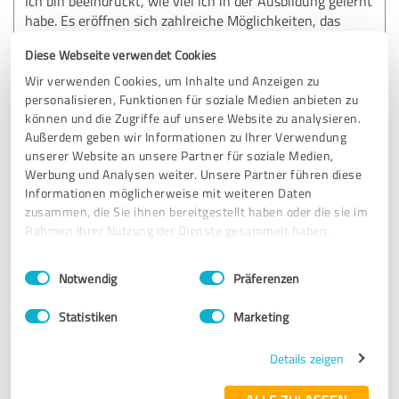
Ich bin beeindruckt, wie viel ich in der Ausbildung gelernt
habe. Es eröffnen sich zahlreiche Möglichkeiten, das
Wissen zu erweitern – sei es durch Live-Calls oder den
Diese Webseite verwendet Cookies
Austausch in der Community. Ich kann diese Ausbildung
jedem empfehlen, der an der eigenen Gesundheit und der
Wir verwenden Cookies, um Inhalte und Anzeigen zu
seiner Familie oder Kunden interessiert ist. Vielen Dank!
personalisieren, Funktionen für soziale Medien anbieten zu
können und die Zugriffe auf unsere Website zu analysieren.
Außerdem geben wir Informationen zu Ihrer Verwendung
unserer Website an unsere Partner für soziale Medien,
Erfahrungsbericht & Bewertung zu:
Werbung und Analysen weiter. Unsere Partner führen diese
Medletics Academy
Informationen möglicherweise mit weiteren Daten
zusammen, die Sie ihnen bereitgestellt haben oder die sie im
13.01.2025
Anonym
Rahmen Ihrer Nutzung der Dienste gesammelt haben.
Einwilligungsauswahl
Impressum
|
Datenschutzbestimmungen
Notwendig
Präferenzen
5,00 von 5
Statistiken
Marketing
SEHR GUT
Empfehlung
Details zeigen
Bewertung zu: