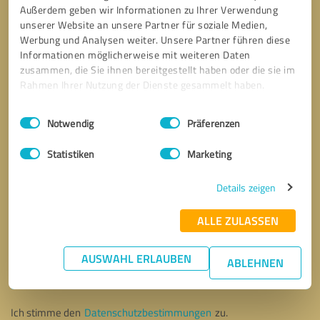
Außerdem geben wir Informationen zu Ihrer Verwendung
unserer Website an unsere Partner für soziale Medien,
Werbung und Analysen weiter. Unsere Partner führen diese
Informationen möglicherweise mit weiteren Daten
zusammen, die Sie ihnen bereitgestellt haben oder die sie im
Rahmen Ihrer Nutzung der Dienste gesammelt haben.
Einwilligungsauswahl
Impressum
|
Datenschutzbestimmungen
Notwendig
Präferenzen
Statistiken
Marketing
Details zeigen
ALLE ZULASSEN
Bitte um Rückruf
* Erforderliche Angaben
AUSWAHL ERLAUBEN
ABLEHNEN
Nachricht senden
Ich stimme den
Datenschutzbestimmungen
zu.