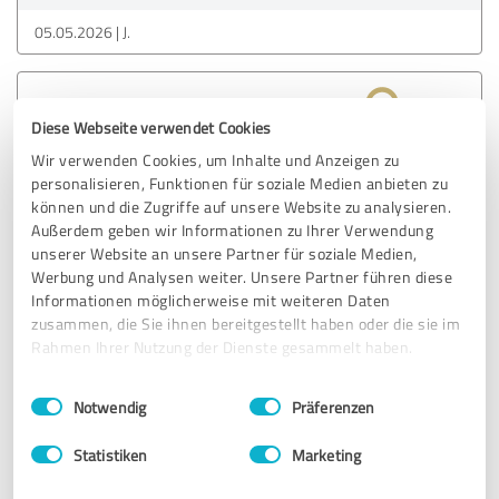
05.05.2026
J.
5,00 von 5
Diese Webseite verwendet Cookies
SEHR GUT
Wir verwenden Cookies, um Inhalte und Anzeigen zu
Empfehlung
personalisieren, Funktionen für soziale Medien anbieten zu
können und die Zugriffe auf unsere Website zu analysieren.
Petra hat sich viel Zeit genommen um uns aufzuklären, die
Außerdem geben wir Informationen zu Ihrer Verwendung
Tätowierung zu besprechen und sehr gut beraten wie das
unserer Website an unsere Partner für soziale Medien,
finale Design aussehen soll. Alles hat unsere besten
Werbung und Analysen weiter. Unsere Partner führen diese
Erwartungen getroffen. Danke
Informationen möglicherweise mit weiteren Daten
zusammen, die Sie ihnen bereitgestellt haben oder die sie im
Rahmen Ihrer Nutzung der Dienste gesammelt haben.
Erfahrungsbericht & Bewertung zu:
Mehndi Temple
Einwilligungsauswahl
Impressum
|
Datenschutzbestimmungen
Notwendig
Präferenzen
15.04.2026
Hongmei & M.
Statistiken
Marketing