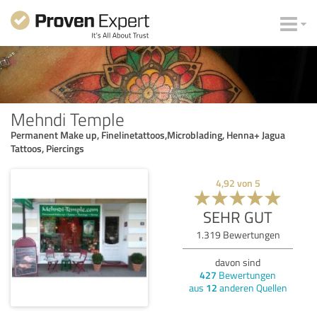
Mehndi Temple
Permanent Make up, Finelinetattoos,Microblading, Henna+ Jagua
Tattoos, Piercings
4,92
von
5
SEHR GUT
1.319
Bewertungen
davon sind
427
Bewertungen
aus
12
anderen Quellen