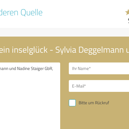
eren Quelle
ein inselglück - Sylvia Deggelmann
Bitte um Rückruf