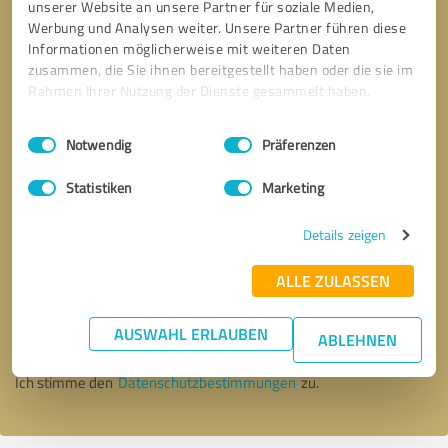
unserer Website an unsere Partner für soziale Medien,
Werbung und Analysen weiter. Unsere Partner führen diese
Informationen möglicherweise mit weiteren Daten
zusammen, die Sie ihnen bereitgestellt haben oder die sie im
Rahmen Ihrer Nutzung der Dienste gesammelt haben.
Einwilligungsauswahl
Impressum
|
Datenschutzbestimmungen
Notwendig
Präferenzen
Statistiken
Marketing
Details zeigen
Bitte um Rückruf
* Erforderliche Angaben
ALLE ZULASSEN
AUSWAHL ERLAUBEN
Nachricht senden
ABLEHNEN
Ich stimme den
Datenschutzbestimmungen
zu.