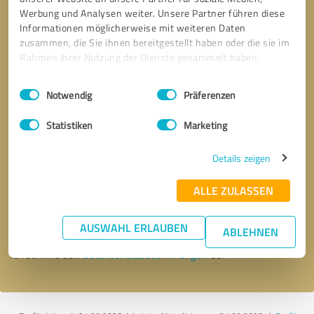
Werbung und Analysen weiter. Unsere Partner führen diese
Informationen möglicherweise mit weiteren Daten
zusammen, die Sie ihnen bereitgestellt haben oder die sie im
Rahmen Ihrer Nutzung der Dienste gesammelt haben.
Einwilligungsauswahl
Impressum
|
Datenschutzbestimmungen
Notwendig
Präferenzen
Statistiken
Marketing
Details zeigen
Bitte um Rückruf
* Erforderliche Angaben
ALLE ZULASSEN
Nachricht senden
AUSWAHL ERLAUBEN
ABLEHNEN
Ich stimme den
Datenschutzbestimmungen
zu.