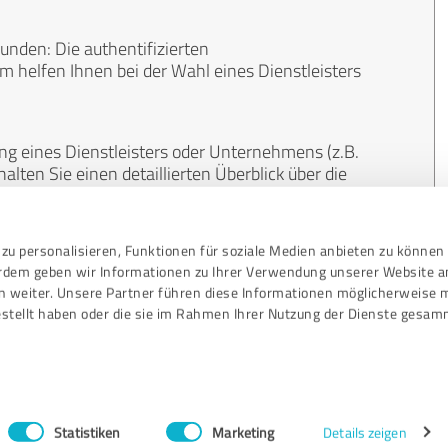
unden: Die authentifizierten
helfen Ihnen bei der Wahl eines Dienstleisters
ng eines Dienstleisters oder Unternehmens (z.B.
lten Sie einen detaillierten Überblick über die
len Bereichen.
zu personalisieren, Funktionen für soziale Medien anbieten zu können 
, unabhängig und neutral. Bewertungen von
erdem geben wir Informationen zu Ihrer Verwendung unserer Website a
gekauft werden und sind weder finanziell noch
n weiter. Unsere Partner führen diese Informationen möglicherweise 
stellt haben oder die sie im Rahmen Ihrer Nutzung der Dienste gesam
Statistiken
Marketing
Details zeigen