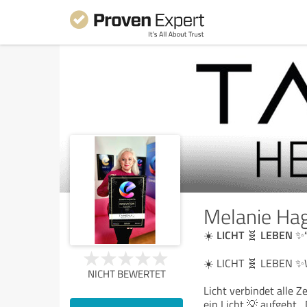
Melanie H
☀️ LICHT 🧬 LEBEN 
☀️ LICHT 🧬 LEBEN
NICHT BEWERTET
Licht verbindet alle 
ein Licht 💡 aufgeht 