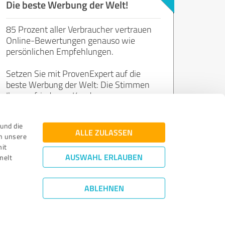
Die beste Werbung der Welt!
85 Prozent aller Verbraucher vertrauen
Online-Bewertungen genauso wie
persönlichen Empfehlungen.
Setzen Sie mit ProvenExpert auf die
beste Werbung der Welt: Die Stimmen
Ihrer zufriedenen Kunden.
und die
Jetzt kostenlos starten
ALLE ZULASSEN
n unsere
mit
AUSWAHL ERLAUBEN
melt
ABLEHNEN
Bewertungs­richtlinien
|
Qualitätssicherung
|
Datenschutz
|
Impressum
©
2011 - 2026 Expert Systems AG