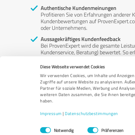
Authentische Kundenmeinungen
Profitieren Sie von Erfahrungen anderer K
Kundenbewertungen auf ProvenExpert.com 
oder Unternehmens.
Aussagekräftiges Kundenfeedback
Bei ProvenExpert wird die gesamte Leistu
Kundenservice, Beratung) bewertet. So erha
Service- und Dienstleistungsqualität in al
Diese Webseite verwendet Cookies
Unabhängige Bewertungen
Wir verwenden Cookies, um Inhalte und Anzeigen 
ProvenExpert ist grundsätzlich kostenlos
Zugriffe auf unsere Website zu analysieren. Auß
Kunden erfolgen freiwillig, können nicht 
Partner für soziale Medien, Werbung und Analyse
anderweitig beeinflussbar.
weiteren Daten zusammen, die Sie ihnen bereitge
haben.
Impressum
|
Datenschutzbestimmungen
Einwilligungsauswahl
Notwendig
Präferenzen