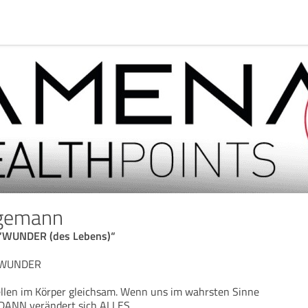
agemann
✨“WUNDER (des Lebens)“
 ✨WUNDER
Zellen im Körper gleichsam. Wenn uns im wahrsten Sinne
, DANN verändert sich ALLES .