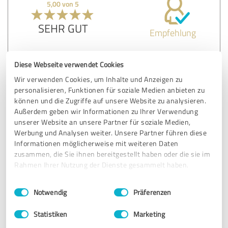
5,00 von 5
SEHR GUT
Empfehlung
Melanies lockere Art ihr Wissen weiterzugeben, macht
Diese Webseite verwendet Cookies
Spaß. Die Arbeit in der Gruppe schweißt richtig zusammen
und während der Fortbildung lernt man auch noch viel
Wir verwenden Cookies, um Inhalte und Anzeigen zu
über sich selbst. Ich fühle mich für die Arbeit als
personalisieren, Funktionen für soziale Medien anbieten zu
Babyschlafcoach sehr gut vorbereitet. Vielen lieben Dank!
können und die Zugriffe auf unsere Website zu analysieren.
Außerdem geben wir Informationen zu Ihrer Verwendung
unserer Website an unsere Partner für soziale Medien,
Werbung und Analysen weiter. Unsere Partner führen diese
Erfahrungsbericht & Bewertung zu:
Informationen möglicherweise mit weiteren Daten
Melanie Heift
zusammen, die Sie ihnen bereitgestellt haben oder die sie im
Rahmen Ihrer Nutzung der Dienste gesammelt haben.
23.03.2026
Alexandra W.
Einwilligungsauswahl
Impressum
|
Datenschutzbestimmungen
Notwendig
Präferenzen
4,65 von 5
Statistiken
Marketing