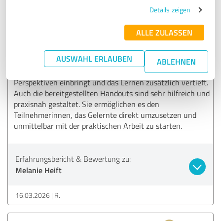
SEHR GUT
Empfehlung
Details zeigen
Durch ihre empathische und offene Art schafft Melanie es,
ALLE ZULASSEN
ihr Wissen sehr lebendig und kurzweilig zu vermitteln. Die
Seminarstunden vergehen dabei wie im Flug. Besonders
AUSWAHL ERLAUBEN
bereichernd ist dabei auch der Austausch in der
ABLEHNEN
interdisziplinären Gruppe, der viele unterschiedliche
Perspektiven einbringt und das Lernen zusätzlich vertieft.
Auch die bereitgestellten Handouts sind sehr hilfreich und
praxisnah gestaltet. Sie ermöglichen es den
Teilnehmerinnen, das Gelernte direkt umzusetzen und
unmittelbar mit der praktischen Arbeit zu starten.
Erfahrungsbericht & Bewertung zu:
Melanie Heift
16.03.2026
R.