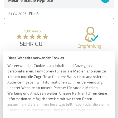
Melanie Schüle Hypnose
21.04.2026
Elke B.
5,00 von 5
SEHR GUT
Empfehlung
Ich bin in das Programm gestartet, weil ich mich in einer
Diese Webseite verwendet Cookies
sehr schwierigen familiären Situation mit meinem Mann
Wir verwenden Cookies, um Inhalte und Anzeigen zu
und meiner Tochter befand. Ich wollte endlich verstehen,
personalisieren, Funktionen für soziale Medien anbieten zu
warum das alles so ist.
können und die Zugriffe auf unsere Website zu analysieren.
Das Programm hat mir dabei wirklich geholfen, die
Außerdem geben wir Informationen zu Ihrer Verwendung
Zusammenhänge zu erkennen, auch die Dinge, die ich
unserer Website an unsere Partner für soziale Medien,
lange nicht sehen wollte.
Werbung und Analysen weiter. Unsere Partner führen diese
Die Zeit im Programm war für mich sehr intensiv. Es ist
Informationen möglicherweise mit weiteren Daten
kein „leichtes“ Programm, sondern eines, das wirklich in
zusammen, die Sie ihnen bereitgestellt haben oder die sie im
die Tiefe geht. Es kostet Überwindung, sich mit den
Rahmen Ihrer Nutzung der Dienste gesammelt haben.
eigenen Themen so ehrlich auseinanderzusetzen.