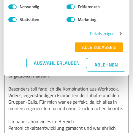
Einwilligungsauswahl
Impressum
|
Datenschutzbestimmungen
Notwendig
Präferenzen
Ich habe dabei erkannt, dass ich vieles verdrängt habe, was
sich heute in den ungesunden Dynamiken in meiner Ehe
Statistiken
Marketing
zeigt.
Auch konnte ich verstehen, warum meine Tochter mir
Details zeigen
gegenüber so vorwurfsvoll war, weil ich aus ihrer Sicht in
ihrer Kindheit nicht wirklich präsent war.
ALLE ZULASSEN
Zu erkennen, dass ich selbst noch so stark damit
beschäftigt war, es meinem eigenen Vater recht zu
machen, und dabei meine eigene Familie aus dem Blick
AUSWAHL ERLAUBEN
ABLEHNEN
verloren habe, war schmerzhaft, aber gleichzeitig
unglaublich heilsam.
Besonders toll fand ich die Kombination aus Workbook,
Videos, eigenständigem Erarbeiten der Inhalte und den
Gruppen-Calls. Für mich war es perfekt, da ich alles in
meinem eigenen Tempo und ohne Druck machen konnte.
Ich habe schon vieles im Bereich
Persönlichkeitsentwicklung gemacht und war ehrlich