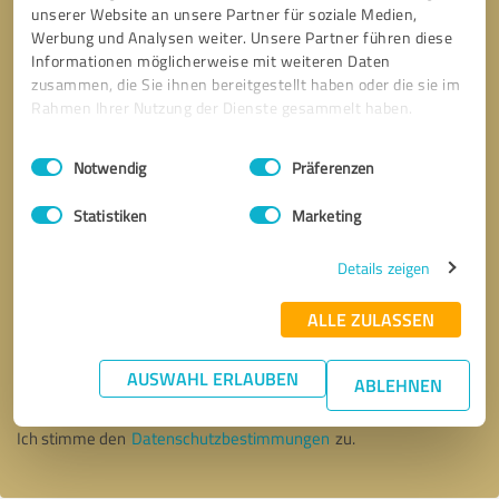
unserer Website an unsere Partner für soziale Medien,
Werbung und Analysen weiter. Unsere Partner führen diese
Informationen möglicherweise mit weiteren Daten
zusammen, die Sie ihnen bereitgestellt haben oder die sie im
Rahmen Ihrer Nutzung der Dienste gesammelt haben.
Einwilligungsauswahl
Impressum
|
Datenschutzbestimmungen
Notwendig
Präferenzen
Statistiken
Marketing
Details zeigen
ALLE ZULASSEN
Bitte um Rückruf
* Erforderliche Angaben
AUSWAHL ERLAUBEN
ABLEHNEN
Nachricht senden
Ich stimme den
Datenschutzbestimmungen
zu.