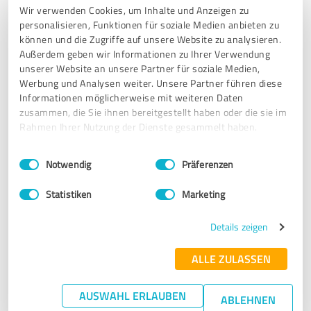
Vielen Dank für die super Bewertung und den
Wir verwenden Cookies, um Inhalte und Anzeigen zu
Kommentar zu unserer Praxis.
personalisieren, Funktionen für soziale Medien anbieten zu
Ihr Merkle Dubois Team
können und die Zugriffe auf unsere Website zu analysieren.
Außerdem geben wir Informationen zu Ihrer Verwendung
unserer Website an unsere Partner für soziale Medien,
Werbung und Analysen weiter. Unsere Partner führen diese
5,00 von 5
Informationen möglicherweise mit weiteren Daten
zusammen, die Sie ihnen bereitgestellt haben oder die sie im
SEHR GUT
Empfehlung
Rahmen Ihrer Nutzung der Dienste gesammelt haben.
Einwilligungsauswahl
Impressum
|
Datenschutzbestimmungen
Sehr freundliche und rücksichtsvolle Behandlung. Die
Notwendig
Präferenzen
Kombination von Akupunktur, Tuina Massage und Kräuter
Therapie finde ich besonders wirksam und effizient.
Statistiken
Marketing
Details zeigen
Erfahrungsbericht & Bewertung zu:
Merkle&Dubois - Kundenfeedback
ALLE ZULASSEN
16.08.2019
Myriam D.
AUSWAHL ERLAUBEN
ABLEHNEN