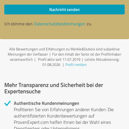
Nachricht senden
Ich stimme den
Datenschutzbestimmungen
zu.
Alle Bewertungen und Erfahrungen zu Merkle&Dubois sind subjektive
Meinungen der Verfasser | Für den Inhalt der Seite ist der Profilinhaber
verantwortlich
| Profil aktiv seit 11.07.2019 |
Letzte Aktualisierung:
01.08.2026
|
Profil melden
Mehr Transparenz und Sicherheit bei der
Expertensuche
Authentische Kundenmeinungen
Profitieren Sie von Erfahrungen anderer Kunden: Die
authentifizierten Kundenbewertungen auf
ProvenExpert.com helfen Ihnen bei der Wahl eines
Dienstleisters oder Unternehmens.