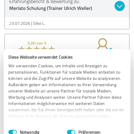
Erfahrungsbericht & Bewertung zu:
Merlato Schulung (Trainer Ulrich Weller)
23.07.2026
Silke L.
5,00 von 5
SEHR GUT
Diese Webseite verwendet Cookies
Empfehlung
Wir verwenden Cookies, um Inhalte und Anzeigen zu
personalisieren, Funktionen für soziale Medien anbieten zu
Super schöner Schulungstag .
können und die Zugriffe auf unsere Website zu analysieren.
Außerdem geben wir Informationen zu Ihrer Verwendung
unserer Website an unsere Partner für soziale Medien,
Erfahrungsbericht & Bewertung zu:
Werbung und Analysen weiter. Unsere Partner führen diese
Merlato Schulung (Trainer Ulrich Weller)
Informationen möglicherweise mit weiteren Daten
zusammen, die Sie ihnen bereitgestellt haben oder die sie im
23.07.2026
M.
Rahmen Ihrer Nutzung der Dienste gesammelt haben.
Einwilligungsauswahl
Impressum
|
Datenschutzbestimmungen
Notwendig
Präferenzen