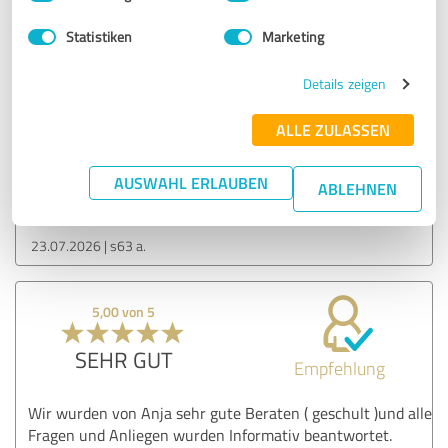
5,00 von 5
Statistiken
Marketing
SEHR GUT
Empfehlung
Details zeigen
Sehr guter dozent
ALLE ZULASSEN
Erfahrungsbericht & Bewertung zu:
AUSWAHL ERLAUBEN
ABLEHNEN
Merlato Schulung (Trainer Ulrich Weller)
23.07.2026
s63 a.
5,00 von 5
SEHR GUT
Empfehlung
Wir wurden von Anja sehr gute Beraten ( geschult )und alle
Fragen und Anliegen wurden Informativ beantwortet.