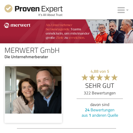
MERWERT GmbH
Die Unternehmerberater
4,88
von
5
SEHR GUT
322
Bewertungen
davon sind
24
Bewertungen
aus
1
anderen Quelle