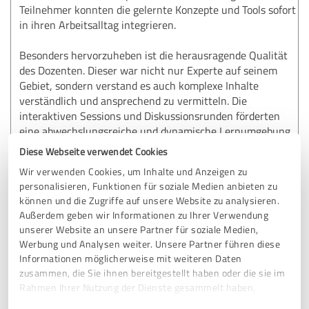
Teilnehmer konnten die gelernte Konzepte und Tools sofort
in ihren Arbeitsalltag integrieren.
Besonders hervorzuheben ist die herausragende Qualität
des Dozenten. Dieser war nicht nur Experte auf seinem
Gebiet, sondern verstand es auch komplexe Inhalte
verständlich und ansprechend zu vermitteln. Die
interaktiven Sessions und Diskussionsrunden förderten
eine abwechslungsreiche und dynamische Lernumgebung,
in der sich jeder Teilnehmer aktiv einbringen konnte.
Diese Webseite verwendet Cookies
Wir verwenden Cookies, um Inhalte und Anzeigen zu
Diese Führungskräfteentwicklung war eine Investition, die
personalisieren, Funktionen für soziale Medien anbieten zu
sich vielfach ausgezahlt hat. Ich kann sie uneingeschränkt
können und die Zugriffe auf unsere Website zu analysieren.
jedem empfehlen, der seine Führungsposition stärken und
Außerdem geben wir Informationen zu Ihrer Verwendung
eine Kultur des Miteinander fördern möchte. Ein großes
unserer Website an unsere Partner für soziale Medien,
Dankeschön an das gesamte Team für diese äußerst
Werbung und Analysen weiter. Unsere Partner führen diese
wertvolle und transformative Erfahrung!
Informationen möglicherweise mit weiteren Daten
zusammen, die Sie ihnen bereitgestellt haben oder die sie im
Rahmen Ihrer Nutzung der Dienste gesammelt haben.
Erfahrungsbericht & Bewertung zu: