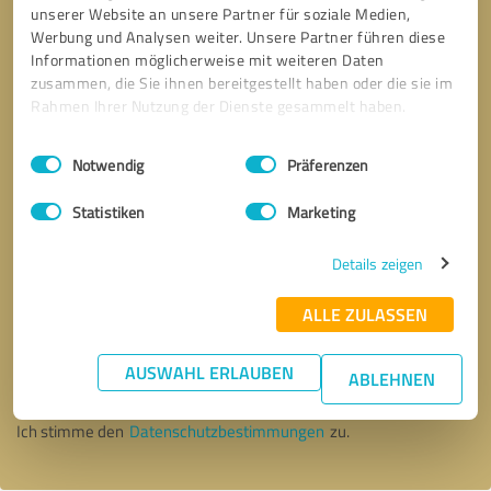
unserer Website an unsere Partner für soziale Medien,
Werbung und Analysen weiter. Unsere Partner führen diese
Informationen möglicherweise mit weiteren Daten
zusammen, die Sie ihnen bereitgestellt haben oder die sie im
Rahmen Ihrer Nutzung der Dienste gesammelt haben.
Einwilligungsauswahl
Impressum
|
Datenschutzbestimmungen
Notwendig
Präferenzen
Statistiken
Marketing
Details zeigen
ALLE ZULASSEN
Bitte um Rückruf
* Erforderliche Angaben
AUSWAHL ERLAUBEN
ABLEHNEN
Nachricht senden
Ich stimme den
Datenschutzbestimmungen
zu.