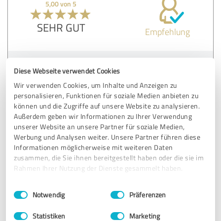
5,00 von 5
SEHR GUT
Empfehlung
Bewertung zu:
Diese Webseite verwendet Cookies
Dozent "Datenrecherche" am 23.11.2022
Wir verwenden Cookies, um Inhalte und Anzeigen zu
personalisieren, Funktionen für soziale Medien anbieten zu
24.11.2022
Anonym
können und die Zugriffe auf unsere Website zu analysieren.
Außerdem geben wir Informationen zu Ihrer Verwendung
unserer Website an unsere Partner für soziale Medien,
5,00 von 5
Werbung und Analysen weiter. Unsere Partner führen diese
Informationen möglicherweise mit weiteren Daten
SEHR GUT
zusammen, die Sie ihnen bereitgestellt haben oder die sie im
Empfehlung
Rahmen Ihrer Nutzung der Dienste gesammelt haben.
Einwilligungsauswahl
Impressum
|
Datenschutzbestimmungen
Notwendig
Präferenzen
Bewertung zu:
Dozent "Datenrecherche" am 23.11.2022
Statistiken
Marketing