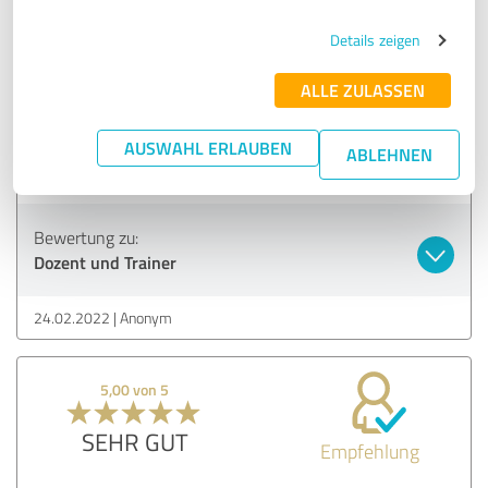
23.11.2022
Anonym
Details zeigen
ALLE ZULASSEN
4,00 von 5
GUT
AUSWAHL ERLAUBEN
ABLEHNEN
Empfehlung
Bewertung zu:
Dozent und Trainer
24.02.2022
Anonym
5,00 von 5
SEHR GUT
Empfehlung