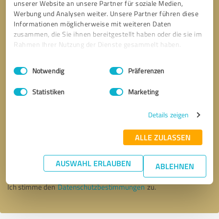
unserer Website an unsere Partner für soziale Medien,
Werbung und Analysen weiter. Unsere Partner führen diese
Informationen möglicherweise mit weiteren Daten
zusammen, die Sie ihnen bereitgestellt haben oder die sie im
Rahmen Ihrer Nutzung der Dienste gesammelt haben.
Einwilligungsauswahl
Impressum
|
Datenschutzbestimmungen
Notwendig
Präferenzen
Statistiken
Marketing
Details zeigen
Bitte um Rückruf
* Erforderliche Angaben
ALLE ZULASSEN
AUSWAHL ERLAUBEN
Nachricht senden
ABLEHNEN
Ich stimme den
Datenschutzbestimmungen
zu.