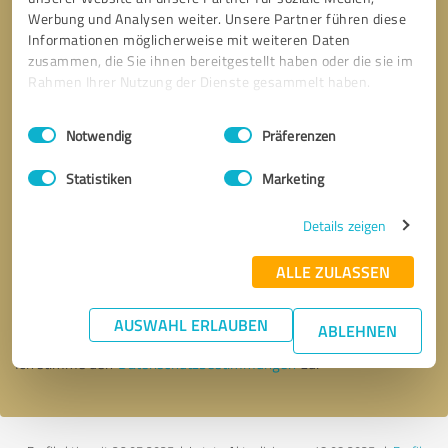
Werbung und Analysen weiter. Unsere Partner führen diese
Informationen möglicherweise mit weiteren Daten
zusammen, die Sie ihnen bereitgestellt haben oder die sie im
Rahmen Ihrer Nutzung der Dienste gesammelt haben.
Einwilligungsauswahl
Impressum
|
Datenschutzbestimmungen
Notwendig
Präferenzen
Statistiken
Marketing
Details zeigen
Bitte um Rückruf
* Erforderliche Angaben
ALLE ZULASSEN
Nachricht senden
AUSWAHL ERLAUBEN
ABLEHNEN
Ich stimme den
Datenschutzbestimmungen
zu.