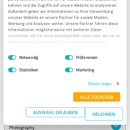
können und die Zugriffe auf unsere Website zu analysieren.
5,00 von 5
Außerdem geben wir Informationen zu Ihrer Verwendung
unserer Website an unsere Partner für soziale Medien,
SEHR GUT
Werbung und Analysen weiter. Unsere Partner führen diese
Empfehlung
Informationen möglicherweise mit weiteren Daten
zusammen, die Sie ihnen bereitgestellt haben oder die sie im
Michael ist ein sehr sympathischer Fotograf der sich auf
Rahmen Ihrer Nutzung der Dienste gesammelt haben.
einen einstellt und ALLES sofort umsetzt. Er hat immer ein
offenes Ohr für einen. Absolut flexibel, unkompliziert und
Einwilligungsauswahl
Impressum
|
Datenschutzbestimmungen
aufgeschlossen.Wir sind sehr glücklich über unsere Bilder.
Notwendig
Präferenzen
Ich muss sagen ich könnt mir jeden, aber auch wirklich
jeden Tag unsere Bilder anschauen. Die Bilder wirken nicht
Statistiken
Marketing
gestellt und sind sehr natürlich. Die Bilder haben ihren
eigenen Touch. Sehr gut ist auch das alle Gäste die Bilder
Details zeigen
selber runterladen können, wo ich anfangs noch dachte so
etwas brauchen wir nicht. Lieber Michael sei weiter so
ALLE ZULASSEN
kreativ, du machst absolut tolle Fotos.
AUSWAHL ERLAUBEN
ABLEHNEN
Erfahrungsbericht & Bewertung zu:
Photography