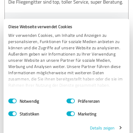
Die Fliegengitter sind top, toller Service, super Beratung.
Erfahrungsbericht & Bewertung zu:
Diese Webseite verwendet Cookies
Milde-Rock GmbH
Wir verwenden Cookies, um Inhalte und Anzeigen zu
personalisieren, Funktionen für soziale Medien anbieten zu
27.03.2025
Anonym
können und die Zugriffe auf unsere Website zu analysieren.
Außerdem geben wir Informationen zu Ihrer Verwendung
unserer Website an unsere Partner für soziale Medien,
5,00 von 5
Werbung und Analysen weiter. Unsere Partner führen diese
Informationen möglicherweise mit weiteren Daten
SEHR GUT
zusammen, die Sie ihnen bereitgestellt haben oder die sie im
Empfehlung
Rahmen Ihrer Nutzung der Dienste gesammelt haben.
Schnelle Bearbeitung und schnelle Lieferung.
Einwilligungsauswahl
Impressum
|
Datenschutzbestimmungen
Notwendig
Präferenzen
Alle waren sehr freundlich.
Statistiken
Marketing
Erfahrungsbericht & Bewertung zu:
Details zeigen
Milde-Rock GmbH