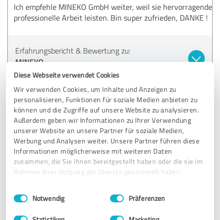
Ich empfehle MINEKO GmbH weiter, weil sie hervorragende
professionelle Arbeit leisten. Bin super zufrieden, DANKE !
Erfahrungsbericht & Bewertung zu:
MINEKO
Diese Webseite verwendet Cookies
18.01.2025
Anonym
Wir verwenden Cookies, um Inhalte und Anzeigen zu
personalisieren, Funktionen für soziale Medien anbieten zu
können und die Zugriffe auf unsere Website zu analysieren.
5,00 von 5
Außerdem geben wir Informationen zu Ihrer Verwendung
unserer Website an unsere Partner für soziale Medien,
SEHR GUT
Werbung und Analysen weiter. Unsere Partner führen diese
Empfehlung
Informationen möglicherweise mit weiteren Daten
zusammen, die Sie ihnen bereitgestellt haben oder die sie im
Prüfung der Nebenkostenabrechnung
Rahmen Ihrer Nutzung der Dienste gesammelt haben.
Ich habe MINEKO bereits 2023 meine
Einwilligungsauswahl
Impressum
|
Datenschutzbestimmungen
Notwendig
Präferenzen
Nebenkostenabrechnung prüfen lassen und war absolut
zufrieden. Dank ihrer Arbeit habe ich Geld
Statistiken
Marketing