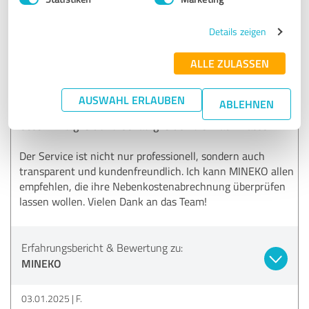
zurückbekommen – es hat sich wirklich gelohnt! 2024
habe ich sie erneut beauftragt, da ich weiterhin überzeugt
Details zeigen
von ihrem Service bin.
ALLE ZULASSEN
Besonders beeindruckt war ich, als ich zwischen den
Jahren 2024 und 2025 meine neue Abrechnung erhielt.
Innerhalb von nur fünf Tagen hatte ich eine ausführliche
AUSWAHL ERLAUBEN
ABLEHNEN
Prüfung und klare Rückmeldung von MINEKO. Diese
Geschwindigkeit und Genauigkeit sind einfach klasse!
Der Service ist nicht nur professionell, sondern auch
transparent und kundenfreundlich. Ich kann MINEKO allen
empfehlen, die ihre Nebenkostenabrechnung überprüfen
lassen wollen. Vielen Dank an das Team!
Erfahrungsbericht & Bewertung zu:
MINEKO
03.01.2025
F.