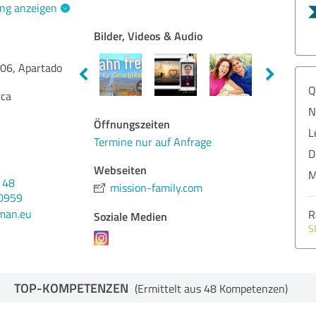
ng anzeigen
Bilder, Videos & Audio
106, Apartado
Q
rca
N
Öffnungszeiten
L
Termine nur auf Anfrage
D
Webseiten
M
 48
mission-family.com
00959
man.eu
R
Soziale Medien
S
TOP-KOMPETENZEN
(Ermittelt aus 48 Kompetenzen)