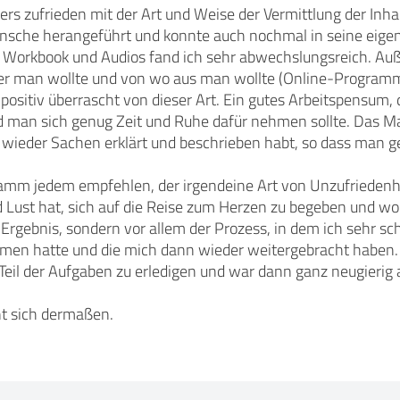
ers zufrieden mit der Art und Weise der Vermittlung der Inh
sche herangeführt und konnte auch nochmal in seine eigen
 Workbook und Audios fand ich sehr abwechslungsreich. Auße
r man wollte und von wo aus man wollte (Online-Programm).
positiv überrascht von dieser Art. Ein gutes Arbeitspensum, 
d man sich genug Zeit und Ruhe dafür nehmen sollte. Das Maß
wieder Sachen erklärt und beschrieben habt, so dass man ge
amm jedem empfehlen, der irgendeine Art von Unzufriedenhei
 Lust hat, sich auf die Reise zum Herzen zu begeben und wor
 Ergebnis, sondern vor allem der Prozess, in dem ich sehr
en hatte und die mich dann wieder weitergebracht haben. 
 Teil der Aufgaben zu erledigen und war dann ganz neugierig
hnt sich dermaßen.