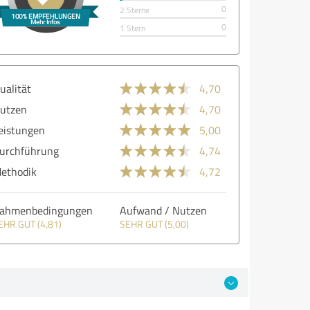
0
2 Sterne
0
1 Stern
ualität
4,70
utzen
4,70
eistungen
5,00
urchführung
4,74
ethodik
4,72
ahmenbedingungen
Aufwand / Nutzen
EHR GUT (4,81)
SEHR GUT (5,00)