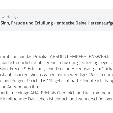
ewertung zu:
inn, Freude und Erfüllung - entdecke Deine Herzensaufg
kommt von mir das Prädikat ABSOLUT EMPFEHLENSWERT.
 Coach: freundlich, motivierend, ruhig und gleichzeitig begeist
nn, Freude & Erfüllung - Finde deine Herzensaufgabe“ bekam
bst aufzuspüren. Videos gaben mir notwendiges Wissen un
e und Fragen. Da ich das VIP gebucht hatte, konnte ich drän
ine Antwort von ihm.
rte mir einige AHA-Erlebnis über mich und half mir mehr i
e ich mitnehme: Das Leben ist einfach und wunderschön, wen