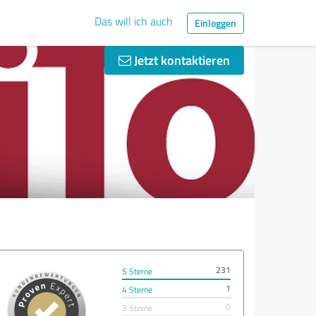
Das will ich auch
Einloggen
Jetzt kontaktieren
231
5 Sterne
1
4 Sterne
0
3 Sterne