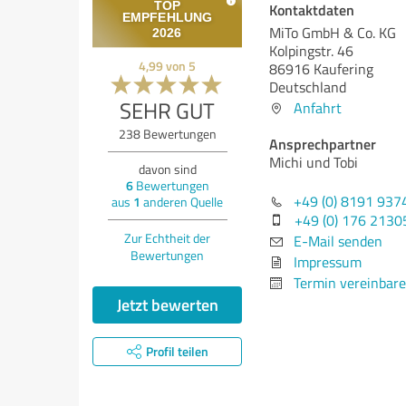
Kontaktdaten
MiTo GmbH & Co. KG
Kolpingstr. 46
4,99
von
5
86916 Kaufering
Deutschland
SEHR GUT
Anfahrt
238
Bewertungen
Ansprechpartner
Michi und Tobi
davon sind
6
Bewertungen
+49 (0) 8191 937
aus
1
anderen Quelle
+49 (0) 176 213
Zur Echtheit der
E-Mail senden
Bewertungen
Impressum
Termin vereinbar
Jetzt bewerten
Profil teilen