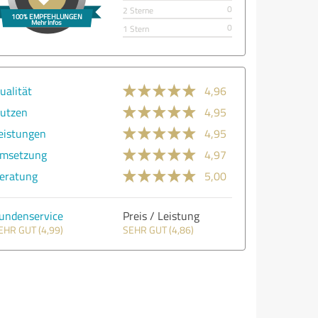
0
2 Sterne
0
1 Stern
ualität
4,96
utzen
4,95
eistungen
4,95
msetzung
4,97
eratung
5,00
undenservice
Preis / Leistung
EHR GUT (4,99)
SEHR GUT (4,86)