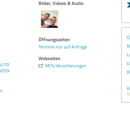
Bilder, Videos & Audio
Q
Öffnungszeiten
N
Termine nur auf Anfrage
L
Webseiten
U
4270
MiTo Versicherungen
05059
B
K
en
S