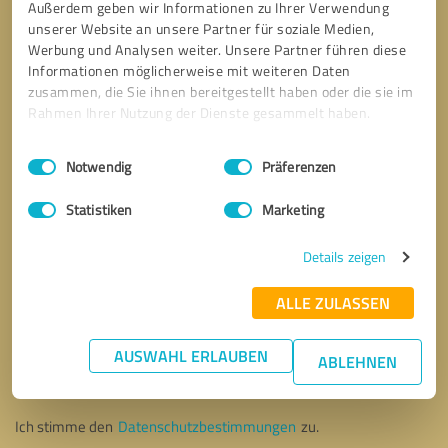
Außerdem geben wir Informationen zu Ihrer Verwendung
unserer Website an unsere Partner für soziale Medien,
Werbung und Analysen weiter. Unsere Partner führen diese
Informationen möglicherweise mit weiteren Daten
zusammen, die Sie ihnen bereitgestellt haben oder die sie im
Rahmen Ihrer Nutzung der Dienste gesammelt haben.
Einwilligungsauswahl
Impressum
|
Datenschutzbestimmungen
Notwendig
Präferenzen
Statistiken
Marketing
Details zeigen
ALLE ZULASSEN
Bitte um Rückruf
* Erforderliche Angaben
AUSWAHL ERLAUBEN
ABLEHNEN
Nachricht senden
Ich stimme den
Datenschutzbestimmungen
zu.