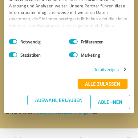
Werbung und Analysen weiter. Unsere Partner führen diese
Informationen möglicherweise mit weiteren Daten
zusammen, die Sie ihnen bereitgestellt haben oder die sie im
Rahmen Ihrer Nutzung der Dienste gesammelt haben.
Einwilligungsauswahl
Impressum
|
Datenschutzbestimmungen
Notwendig
Präferenzen
Statistiken
Marketing
Details zeigen
Bitte um Rückruf
* Erforderliche Angaben
ALLE ZULASSEN
Nachricht senden
AUSWAHL ERLAUBEN
ABLEHNEN
Ich stimme den
Datenschutzbestimmungen
zu.