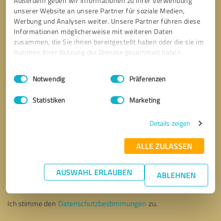
Außerdem geben wir Informationen zu Ihrer Verwendung
unserer Website an unsere Partner für soziale Medien,
Werbung und Analysen weiter. Unsere Partner führen diese
Informationen möglicherweise mit weiteren Daten
zusammen, die Sie ihnen bereitgestellt haben oder die sie im
Rahmen Ihrer Nutzung der Dienste gesammelt haben.
Einwilligungsauswahl
Impressum
|
Datenschutzbestimmungen
Notwendig
Präferenzen
Statistiken
Marketing
Details zeigen
ALLE ZULASSEN
Bitte um Rückruf
* Erforderliche Angaben
AUSWAHL ERLAUBEN
ABLEHNEN
Nachricht senden
Ich stimme den
Datenschutzbestimmungen
zu.