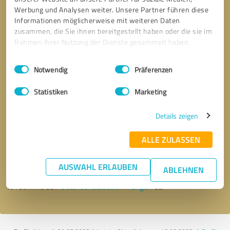
Werbung und Analysen weiter. Unsere Partner führen diese
Informationen möglicherweise mit weiteren Daten
zusammen, die Sie ihnen bereitgestellt haben oder die sie im
Rahmen Ihrer Nutzung der Dienste gesammelt haben.
Einwilligungsauswahl
Impressum
|
Datenschutzbestimmungen
Notwendig
Präferenzen
Statistiken
Marketing
Details zeigen
Bitte um Rückruf
* Erforderliche Angaben
ALLE ZULASSEN
Nachricht senden
AUSWAHL ERLAUBEN
ABLEHNEN
Ich stimme den
Datenschutzbestimmungen
zu.