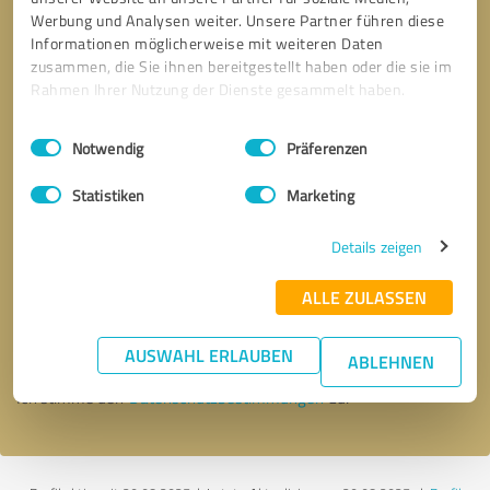
Werbung und Analysen weiter. Unsere Partner führen diese
Informationen möglicherweise mit weiteren Daten
zusammen, die Sie ihnen bereitgestellt haben oder die sie im
Rahmen Ihrer Nutzung der Dienste gesammelt haben.
Einwilligungsauswahl
Impressum
|
Datenschutzbestimmungen
Notwendig
Präferenzen
Statistiken
Marketing
Details zeigen
Bitte um Rückruf
* Erforderliche Angaben
ALLE ZULASSEN
Nachricht senden
AUSWAHL ERLAUBEN
ABLEHNEN
Ich stimme den
Datenschutzbestimmungen
zu.