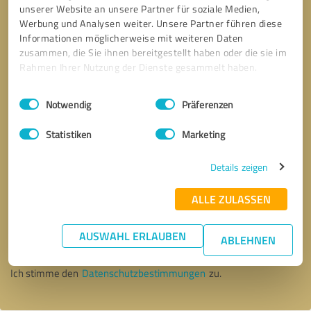
unserer Website an unsere Partner für soziale Medien,
Werbung und Analysen weiter. Unsere Partner führen diese
Informationen möglicherweise mit weiteren Daten
zusammen, die Sie ihnen bereitgestellt haben oder die sie im
Rahmen Ihrer Nutzung der Dienste gesammelt haben.
Einwilligungsauswahl
Impressum
|
Datenschutzbestimmungen
Notwendig
Präferenzen
Statistiken
Marketing
Details zeigen
ALLE ZULASSEN
Bitte um Rückruf
* Erforderliche Angaben
AUSWAHL ERLAUBEN
ABLEHNEN
Nachricht senden
Ich stimme den
Datenschutzbestimmungen
zu.